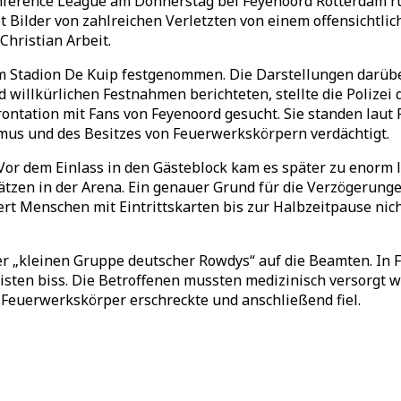
onference League am Donnerstag bei Feyenoord Rotterdam rü
 Bilder von zahlreichen Verletzten von einem offensichtlich
hristian Arbeit.
Stadion De Kuip festgenommen. Die Darstellungen darüber
 willkürlichen Festnahmen berichteten, stellte die Polizei
ntation mit Fans von Feyenoord gesucht. Sie standen laut P
us und des Besitzes von Feuerwerkskörpern verdächtigt.
Vor dem Einlass in den Gästeblock kam es später zu enorm 
ätzen in der Arena. Ein genauer Grund für die Verzögerunge
rt Menschen mit Eintrittskarten bis zur Halbzeitpause nic
er „kleinen Gruppe deutscher Rowdys“ auf die Beamten. In F
zisten biss. Die Betroffenen mussten medizinisch versorgt
ch Feuerwerkskörper erschreckte und anschließend fiel.