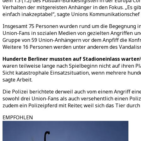
dem 1:3 (1:2) des Fußball-Bundesligisten in der Europa C
Verhalten der mitgereisten Anhänger in den Fokus. „Es gibt
einfach inakzeptabel“, sagte Unions Kommunikationschef C
Insgesamt 75 Personen wurden rund um die Begegnung im 
Union-Fans in sozialen Medien von gezielten Angriffen und
Gruppe von 59 Union-Anhängern vor dem Anpfiff die Konfro
Weitere 16 Personen werden unter anderem des Vandalism
Hunderte Berliner mussten auf Stadioneinlass warten
waren teilweise lange nach Spielbeginn nicht auf ihren Pl
Sicht katastrophale Einsatzsituation, wenn mehrere hunde
sagte Arbeit.
Die Polizei berichtete derweil auch vom einem Angriff ein
sowohl drei Union-Fans als auch versehentlich einen Poli
zudem ein Polizeipferd mit Reiter, weil sich das Tier dur
EMPFOHLEN