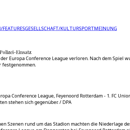
/FEATURES
GESELLSCHAFT/KULTUR
SPORT
MEINUNG
olizei-Einsatz
 der Europa Conference League verloren. Nach dem Spiel wu
er festgenommen.
uropa Conference League, Feyenoord Rotterdam - 1. FC Union
ten stehen sich gegenüber. / DPA
hen Szenen rund um das Stadion machten die Niederlage des