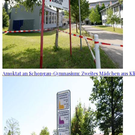
Amoktat an Schongau-Gymnasium: Zweites Mädchen aus Kli