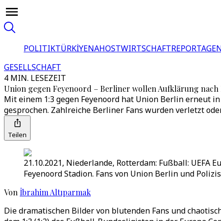
POLITIK
TÜRKİYE
NAHOST
WIRTSCHAFT
REPORTAGEN
GESELLSCHAFT
4 MIN. LESEZEIT
Union gegen Feyenoord – Berliner wollen Aufklärung nach P
Mit einem 1:3 gegen Feyenoord hat Union Berlin erneut in
gesprochen. Zahlreiche Berliner Fans wurden verletzt od
Teilen
21.10.2021, Niederlande, Rotterdam: Fußball: UEFA E
Feyenoord Stadion. Fans von Union Berlin und Polizis
Von
İbrahim Altıparmak
Die dramatischen Bilder von blutenden Fans und chaotisc