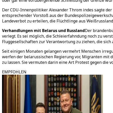
oder gar eine vorübergehende Schließung der Grenze wü
Der CDU-Innenpolitiker Alexander Throm indes sagte der 
entsprechender Vorstoß aus der Bundespolizeigewerkschaf
Landeverbot zu erteilen, die Flüchtlinge aus Weißrusslan
Verhandlungen mit Belarus und Russland
Der brandenbur
verlegt. Es sei möglich, die Schleierfahndung noch zu ver
Fluggesellschaften zur Verantwortung zu ziehen, die sich
Seit einigen Monaten gelangen vermehrt Menschen irregulä
werfen der belarussischen Regierung vor, Migranten mit d
zu lassen. Sie vermuten darin eine Art Protest gegen die
EMPFOHLEN