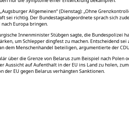
rden nur die Symptome einer Entwicklung bekämpfen.
„Augsburger Allgemeinen“ (Dienstag): „Ohne Grenzkontroll
t sei richtig. Der Bundestagsabgeordnete sprach sich zude
d nach Europa bringen.
gische Innenminister Stübgen sagte, die Bundespolizei ha
stärken, um Schlepper dingfest zu machen. Entscheidend sei
 an dem Menschenhandel beteiligen, argumentierte der CDU-
r über die Grenze von Belarus zum Beispiel nach Polen ode
er Aussicht auf Aufenthalt in der EU ins Land zu holen, zu
 von der EU gegen Belarus verhängten Sanktionen.