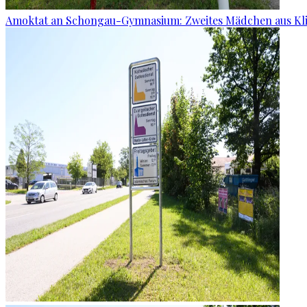
Amoktat an Schongau-Gymnasium: Zweites Mädchen aus Kli