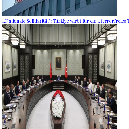
„Nationale Solidarität“: Türkiye wirbt für ein „terrorfreies 