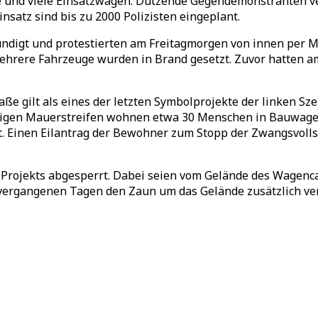
 und viele Einsatzwagen. Dutzende Gegendemonstranten v
satz sind bis zu 2000 Polizisten eingeplant.
igt und protestierten am Freitagmorgen von innen per Me
ehrere Fahrzeuge wurden in Brand gesetzt. Zuvor hatten
e gilt als eines der letzten Symbolprojekte der linken Sz
gen Mauerstreifen wohnen etwa 30 Menschen in Bauwagen.
. Einen Eilantrag der Bewohner zum Stopp der Zwangsvoll
 Projekts abgesperrt. Dabei seien vom Gelände des Wagen
n vergangenen Tagen den Zaun um das Gelände zusätzlich ve