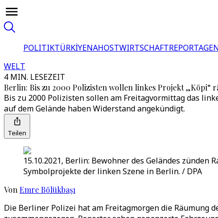
POLITIK
TÜRKİYE
NAHOST
WIRTSCHAFT
REPORTAGEN
WELT
4 MIN. LESEZEIT
Berlin: Bis zu 2000 Polizisten wollen linkes Projekt „Köpi“
Bis zu 2000 Polizisten sollen am Freitagvormittag das li
auf dem Gelände haben Widerstand angekündigt.
Teilen
15.10.2021, Berlin: Bewohner des Geländes zünden Ra
Symbolprojekte der linken Szene in Berlin. / DPA
Von
Emre Bölükbaşı
Die Berliner Polizei hat am Freitagmorgen die Räumung d