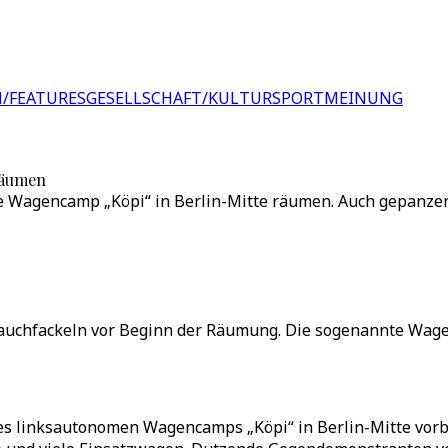
/FEATURES
GESELLSCHAFT/KULTUR
SPORT
MEINUNG
 räumen
nke Wagencamp „Köpi“ in Berlin-Mitte räumen. Auch gepanze
uchfackeln vor Beginn der Räumung. Die sogenannte Wagenbu
es linksautonomen Wagencamps „Köpi“ in Berlin-Mitte vorbe