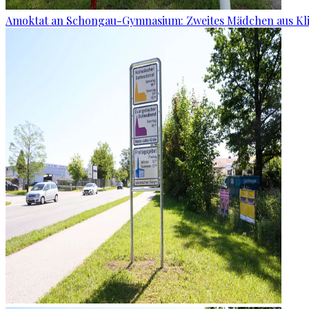
Amoktat an Schongau-Gymnasium: Zweites Mädchen aus Kli