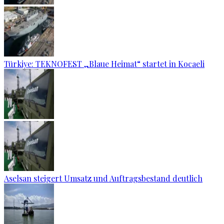
Türkiye: TEKNOFEST „Blaue Heimat“ startet in Kocaeli
Aselsan steigert Umsatz und Auftragsbestand deutlich