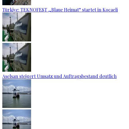
Türkiye: TEKNOFEST „Blaue Heimat“ startet in Kocaeli
Aselsan steigert Umsatz und Auftragsbestand deutlich