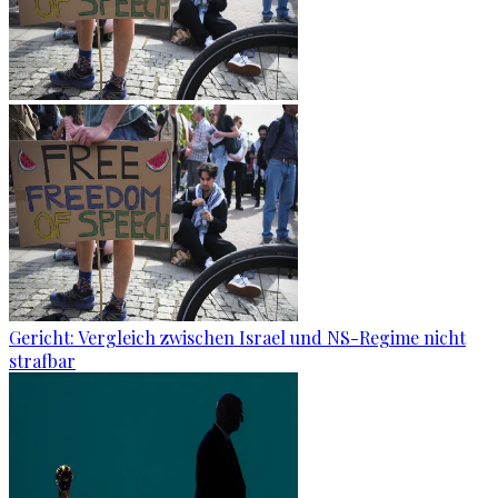
Gericht: Ver­gleich zwi­schen Is­ra­el und NS-Re­gime nicht
straf­bar