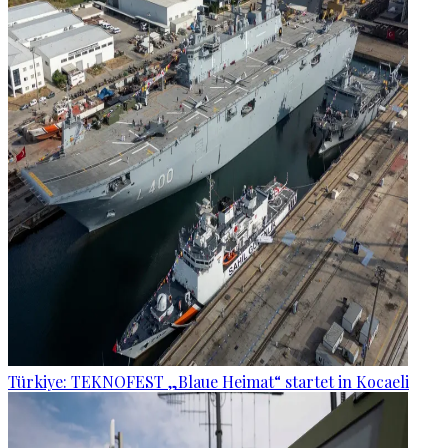
Türkiye: TEKNOFEST „Blaue Heimat“ startet in Kocaeli