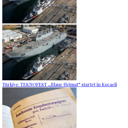
Türkiye: TEKNOFEST „Blaue Heimat“ startet in Kocaeli