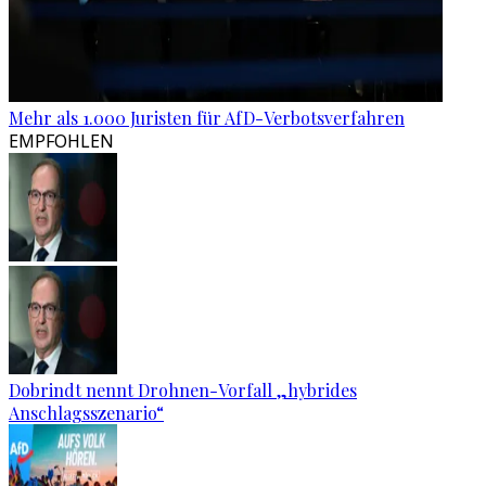
Mehr als 1.000 Juristen für AfD-Verbotsverfahren
EMPFOHLEN
Dobrindt nennt Drohnen-Vorfall „hybrides
Anschlagsszenario“