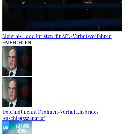
Mehr als 1.000 Juristen für AfD-Verbotsverfahren
EMPFOHLEN
Dobrindt nennt Drohnen-Vorfall „hybrides
Anschlagsszenario“