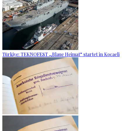
Türkiye: TEKNOFEST „Blaue Heimat“ startet in Kocaeli