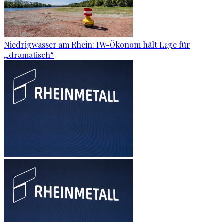
Niedrigwasser am Rhein: IW-Ökonom hält Lage für
„dramatisch“