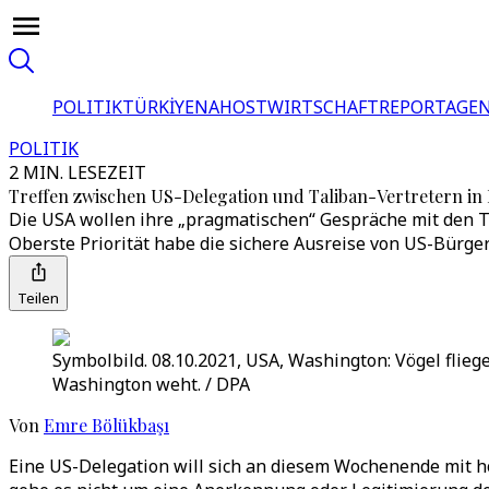
POLITIK
TÜRKİYE
NAHOST
WIRTSCHAFT
REPORTAGEN
POLITIK
2 MIN. LESEZEIT
Treffen zwischen US-Delegation und Taliban-Vertretern in
Die USA wollen ihre „pragmatischen“ Gespräche mit den Ta
Oberste Priorität habe die sichere Ausreise von US-Bürge
Teilen
Symbolbild. 08.10.2021, USA, Washington: Vögel flieg
Washington weht. / DPA
Von
Emre Bölükbaşı
Eine US-Delegation will sich an diesem Wochenende mit h