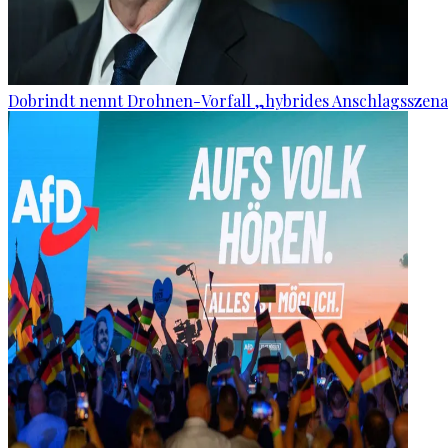
Dobrindt nennt Drohnen-Vorfall „hybrides Anschlagsszena