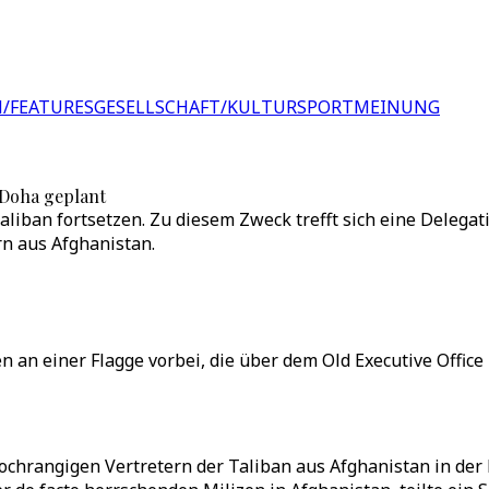
/FEATURES
GESELLSCHAFT/KULTUR
SPORT
MEINUNG
 Doha geplant
liban fortsetzen. Zu diesem Zweck trefft sich eine Delega
rn aus Afghanistan.
en an einer Flagge vorbei, die über dem Old Executive Offi
ochrangigen Vertretern der Taliban aus Afghanistan in der