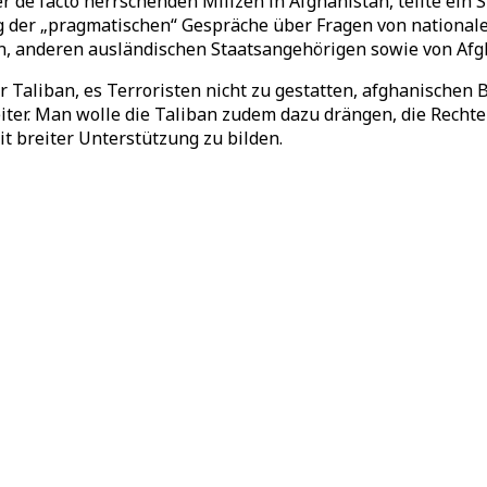
r de facto herrschenden Milizen in Afghanistan, teilte ei
ng der „pragmatischen“ Gespräche über Fragen von nationalem
n, anderen ausländischen Staatsangehörigen sowie von Afg
r Taliban, es Terroristen nicht zu gestatten, afghanischen
iter. Man wolle die Taliban zudem dazu drängen, die Rechte
t breiter Unterstützung zu bilden.