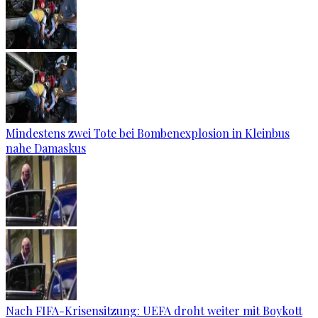
Mindestens zwei Tote bei Bombenexplosion in Kleinbus
nahe Damaskus
Nach FIFA-Krisensitzung: UEFA droht weiter mit Boykott