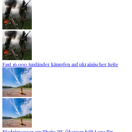
Fast 16.000 Ausländer kämpfen auf ukrainischer Seite
Niedrigwasser am Rhein: IW-Ökonom hält Lage für