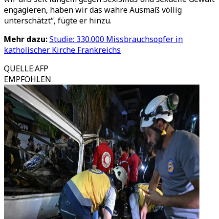
engagieren, haben wir das wahre Ausmaß völlig
unterschätzt“, fügte er hinzu.
Mehr dazu:
Studie: 330.000 Missbrauchsopfer in
katholischer Kirche Frankreichs
QUELLE
:
AFP
EMPFOHLEN