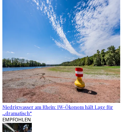
Niedrigwasser am Rhein: IW-Ökonom hält Lage für
„dramatisch“
EMPFOHLEN