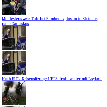
Mindestens zwei Tote bei Bombenexplosion in Kleinbus
nahe Damaskus
Nach FIFA-Krisensitzung: UEFA droht weiter mit Boykott