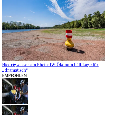
Niedrigwasser am Rhein: IW-Ökonom hält Lage für
„dramatisch“
EMPFOHLEN