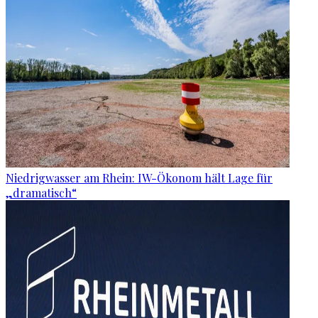
Niedrigwasser am Rhein: IW-Ökonom hält Lage für
„dramatisch“