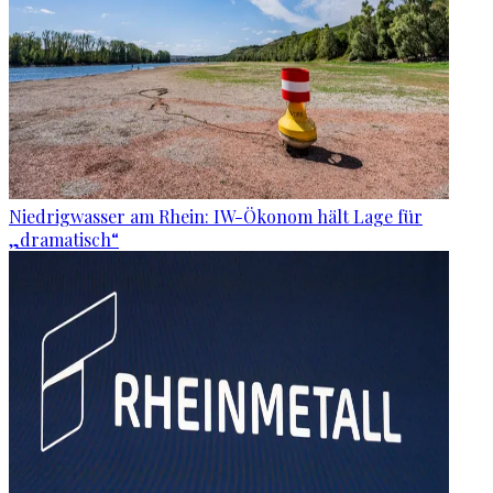
Niedrigwasser am Rhein: IW-Ökonom hält Lage für
„dramatisch“