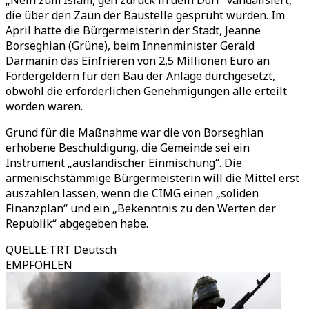
„Nein zum Islam, geh zurück in dein Dorf“ vandalisiert,
die über den Zaun der Baustelle gesprüht wurden. Im
April hatte die Bürgermeisterin der Stadt, Jeanne
Borseghian (Grüne), beim Innenminister Gerald
Darmanin das Einfrieren von 2,5 Millionen Euro an
Fördergeldern für den Bau der Anlage durchgesetzt,
obwohl die erforderlichen Genehmigungen alle erteilt
worden waren.
Grund für die Maßnahme war die von Borseghian
erhobene Beschuldigung, die Gemeinde sei ein
Instrument „ausländischer Einmischung“. Die
armenischstämmige Bürgermeisterin will die Mittel erst
auszahlen lassen, wenn die CIMG einen „soliden
Finanzplan“ und ein „Bekenntnis zu den Werten der
Republik“ abgegeben habe.
QUELLE
:
TRT Deutsch
EMPFOHLEN