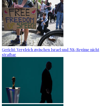
Gericht: Ver­gleich zwi­schen Is­ra­el und NS-Re­gime nicht
straf­bar