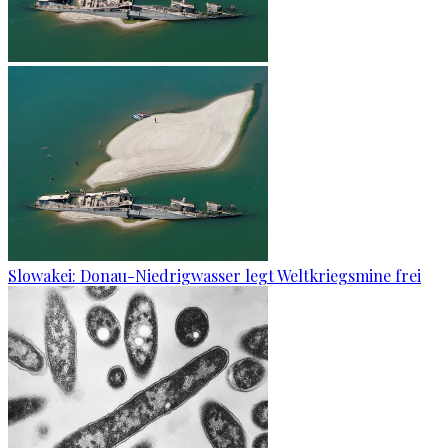
Slowakei: Donau-Niedrigwasser legt Weltkriegsmine frei