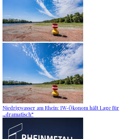
Niedrigwasser am Rhein: IW-Ökonom hält Lage für
„dramatisch“