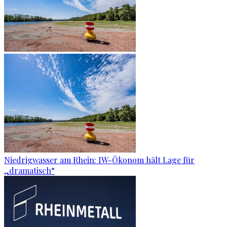
Niedrigwasser am Rhein: IW-Ökonom hält Lage für
„dramatisch“