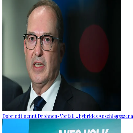
Dobrindt nennt Drohnen-Vorfall „hybrides Anschlagsszena