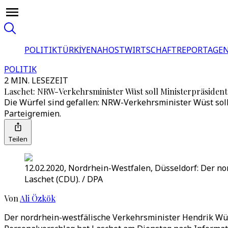
POLITIK
TÜRKİYE
NAHOST
WIRTSCHAFT
REPORTAGEN
POLITIK
2 MIN. LESEZEIT
Laschet: NRW-Verkehrsminister Wüst soll Ministerpräsiden
Die Würfel sind gefallen: NRW-Verkehrsminister Wüst soll
Parteigremien.
Teilen
12.02.2020, Nordrhein-Westfalen, Düsseldorf: Der no
Laschet (CDU). / DPA
Von
Ali Özkök
Der nordrhein-westfälische Verkehrsminister Hendrik Wüs