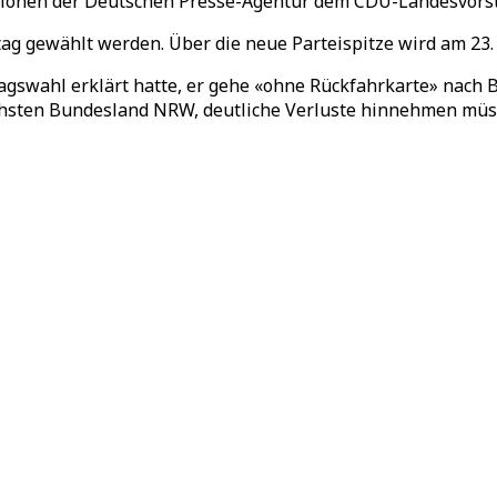
tionen der Deutschen Presse-Agentur dem CDU-Landesvorsta
g gewählt werden. Über die neue Parteispitze wird am 23. 
gswahl erklärt hatte, er gehe «ohne Rückfahrkarte» nach Be
chsten Bundesland NRW, deutliche Verluste hinnehmen müs