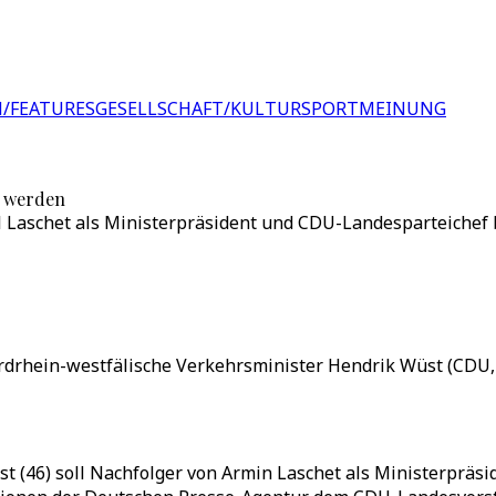
/FEATURES
GESELLSCHAFT/KULTUR
SPORT
MEINUNG
t werden
 Laschet als Ministerpräsident und CDU-Landesparteichef b
rdrhein-westfälische Verkehrsminister Hendrik Wüst (CDU, 
t (46) soll Nachfolger von Armin Laschet als Ministerprä