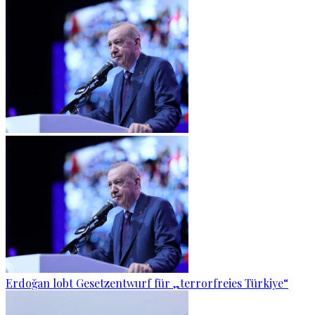
Erdoğan lobt Gesetzentwurf für „terrorfreies Türkiye“