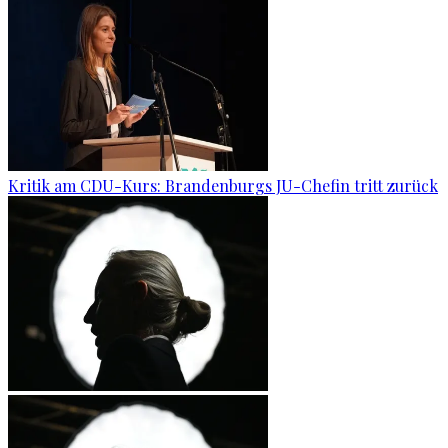
Kritik am CDU-Kurs: Brandenburgs JU-Chefin tritt zurück