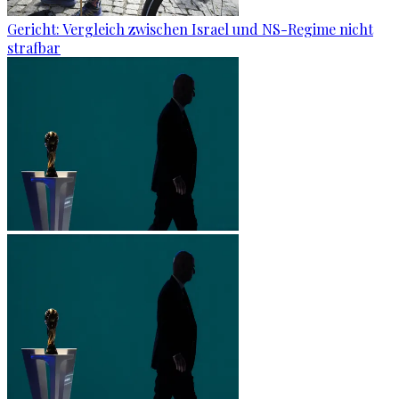
Gericht: Ver­gleich zwi­schen Is­ra­el und NS-Re­gime nicht
straf­bar