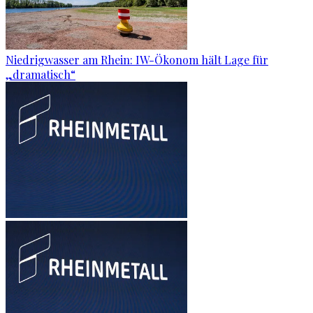
Niedrigwasser am Rhein: IW-Ökonom hält Lage für
„dramatisch“