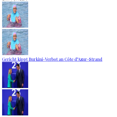
Gericht kippt Burkini-Verbot an Côte d’Azur-Strand