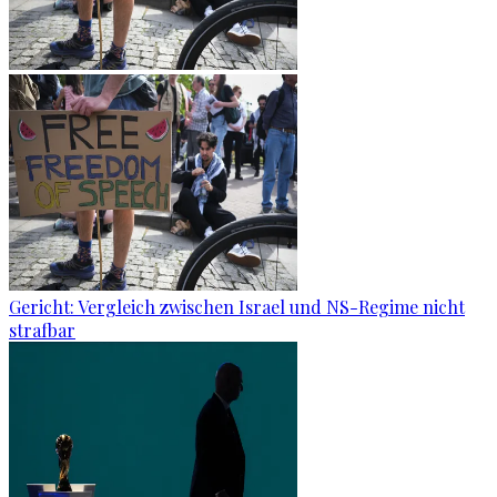
Gericht: Ver­gleich zwi­schen Is­ra­el und NS-Re­gime nicht
straf­bar