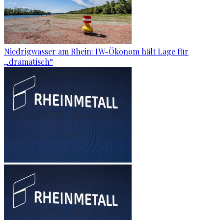
Niedrigwasser am Rhein: IW-Ökonom hält Lage für
„dramatisch“