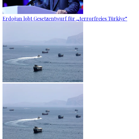
Erdoğan lobt Gesetzentwurf für „terrorfreies Türkiye“