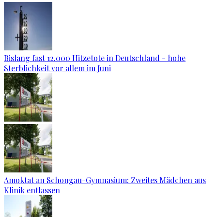
Bislang fast 12.000 Hitzetote in Deutschland - hohe
Sterblichkeit vor allem im Juni
Amoktat an Schongau-Gymnasium: Zweites Mädchen aus
Klinik entlassen