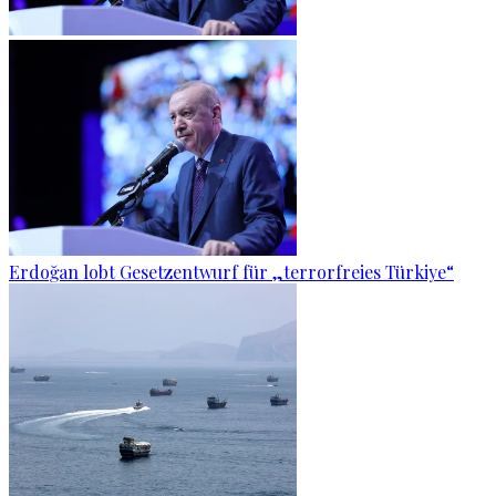
Erdoğan lobt Gesetzentwurf für „terrorfreies Türkiye“