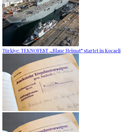
Türkiye: TEKNOFEST „Blaue Heimat“ startet in Kocaeli