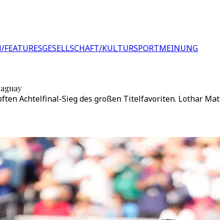
/FEATURES
GESELLSCHAFT/KULTUR
SPORT
MEINUNG
raguay
en Achtelfinal-Sieg des großen Titelfavoriten. Lothar Matt