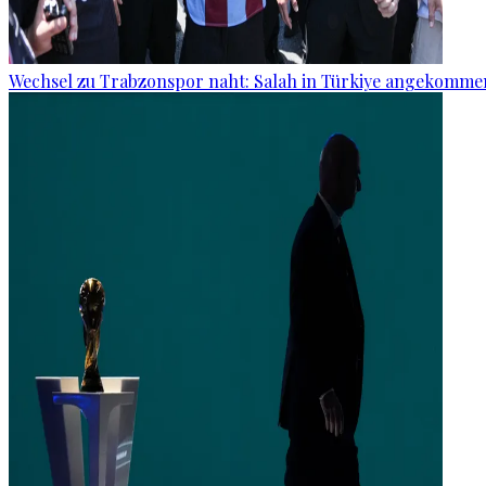
Wechsel zu Trabzonspor naht: Salah in Türkiye angekomme