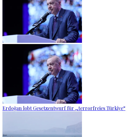
Erdoğan lobt Gesetzentwurf für „terrorfreies Türkiye“