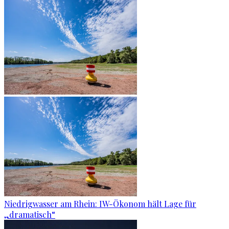
Niedrigwasser am Rhein: IW-Ökonom hält Lage für
„dramatisch“