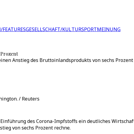
/FEATURES
GESELLSCHAFT/KULTUR
SPORT
MEINUNG
 Prozent
einen Anstieg des Bruttoinlandsprodukts von sechs Prozent
ington. / Reuters
Einführung des Corona-Impfstoffs ein deutliches Wirtschaf
nstieg von sechs Prozent rechne.