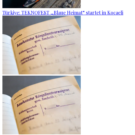
Türkiye: TEKNOFEST „Blaue Heimat“ startet in Kocaeli