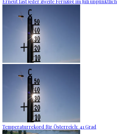
Erneut fast jeder zweite Fernzug im Juli unpünktlich
Temperaturrekord für Österreich: 41 Grad