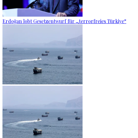
Erdoğan lobt Gesetzentwurf für „terrorfreies Türkiye“