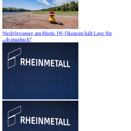
Niedrigwasser am Rhein: IW-Ökonom hält Lage für
„dramatisch“