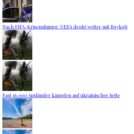
Nach FIFA-Krisensitzung: UEFA droht weiter mit Boykott
Fast 16.000 Ausländer kämpfen auf ukrainischer Seite