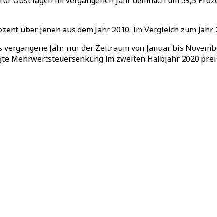
 für Obst lagen im vergangenen Jahr demnach um 39,5 Proze
zent über jenen aus dem Jahr 2010. Im Vergleich zum Jahr 2
vergangene Jahr nur der Zeitraum von Januar bis November b
ngte Mehrwertsteuersenkung im zweiten Halbjahr 2020 prei