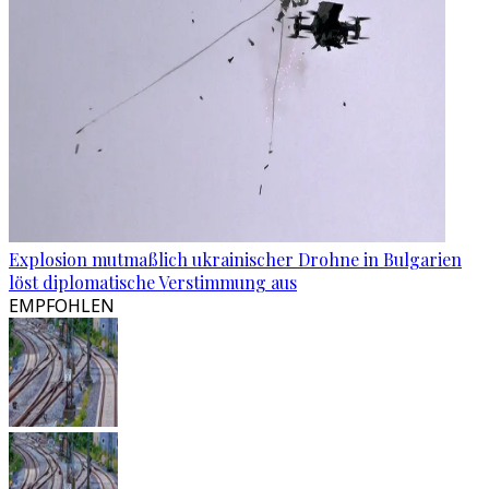
Explosion mutmaßlich ukrainischer Drohne in Bulgarien
löst diplomatische Verstimmung aus
EMPFOHLEN