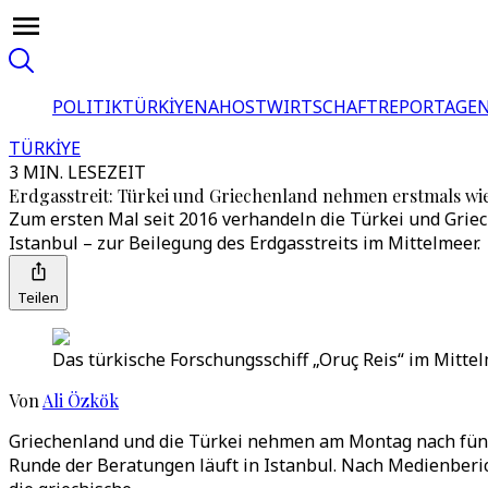
POLITIK
TÜRKİYE
NAHOST
WIRTSCHAFT
REPORTAGEN
TÜRKİYE
3 MIN. LESEZEIT
Erdgasstreit: Türkei und Griechenland nehmen erstmals wi
Zum ersten Mal seit 2016 verhandeln die Türkei und Griech
Istanbul – zur Beilegung des Erdgasstreits im Mittelmeer.
Teilen
Das türkische Forschungsschiff „Oruç Reis“ im Mitte
Von
Ali Özkök
Griechenland und die Türkei nehmen am Montag nach fünf 
Runde der Beratungen läuft in Istanbul. Nach Medienberich