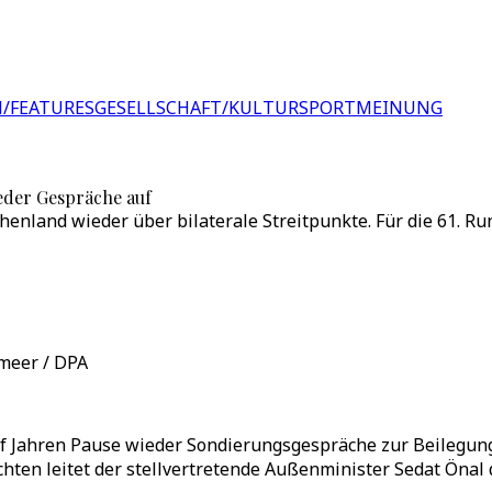
/FEATURES
GESELLSCHAFT/KULTUR
SPORT
MEINUNG
eder Gespräche auf
enland wieder über bilaterale Streitpunkte. Für die 61. Ru
lmeer / DPA
Jahren Pause wieder Sondierungsgespräche zur Beilegung de
ten leitet der stellvertretende Außenminister Sedat Önal d