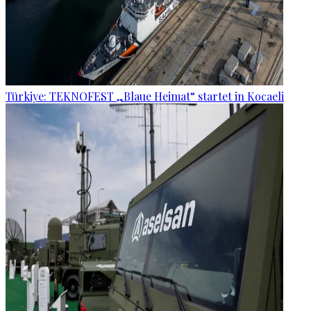
Türkiye: TEKNOFEST „Blaue Heimat“ startet in Kocaeli