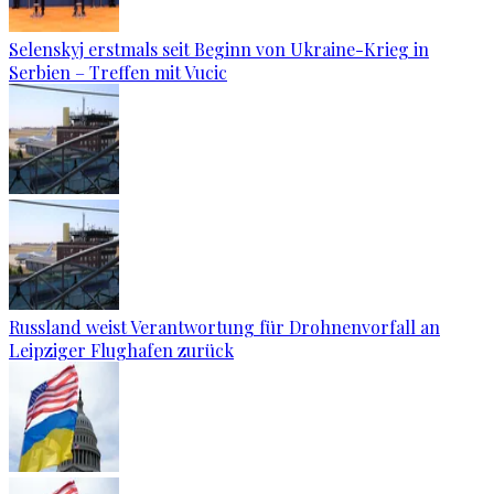
Selenskyj erstmals seit Beginn von Ukraine-Krieg in
Serbien – Treffen mit Vucic
Russland weist Verantwortung für Drohnenvorfall an
Leipziger Flughafen zurück