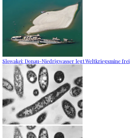
Slowakei: Donau-Niedrigwasser legt Weltkriegsmine frei