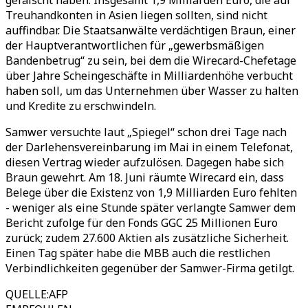
gefälscht haben. Insgesamt 1,9 Milliarden Euro, die auf
Treuhandkonten in Asien liegen sollten, sind nicht
auffindbar. Die Staatsanwälte verdächtigen Braun, einer
der Hauptverantwortlichen für „gewerbsmäßigen
Bandenbetrug“ zu sein, bei dem die Wirecard-Chefetage
über Jahre Scheingeschäfte in Milliardenhöhe verbucht
haben soll, um das Unternehmen über Wasser zu halten
und Kredite zu erschwindeln.
Samwer versuchte laut „Spiegel“ schon drei Tage nach
der Darlehensvereinbarung im Mai in einem Telefonat,
diesen Vertrag wieder aufzulösen. Dagegen habe sich
Braun gewehrt. Am 18. Juni räumte Wirecard ein, dass
Belege über die Existenz von 1,9 Milliarden Euro fehlten
- weniger als eine Stunde später verlangte Samwer dem
Bericht zufolge für den Fonds GGC 25 Millionen Euro
zurück; zudem 27.600 Aktien als zusätzliche Sicherheit.
Einen Tag später habe die MBB auch die restlichen
Verbindlichkeiten gegenüber der Samwer-Firma getilgt.
QUELLE
:
AFP