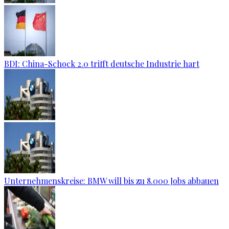
BDI: China-Schock 2.0 trifft deutsche Industrie hart
Unternehmenskreise: BMW will bis zu 8.000 Jobs abbauen