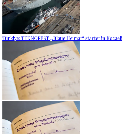
Türkiye: TEKNOFEST „Blaue Heimat“ startet in Kocaeli