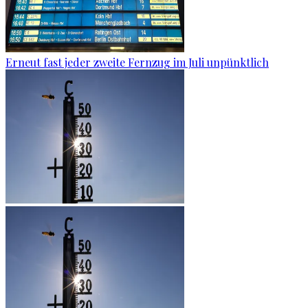
Erneut fast jeder zweite Fernzug im Juli unpünktlich