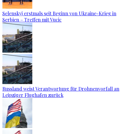
Selenskyj erstmals seit Beginn von Ukraine-Krieg in
Serbien – Treffen mit Vucic
Russland weist Verantwortung für Drohnenvorfall an
Leipziger Flughafen zurück