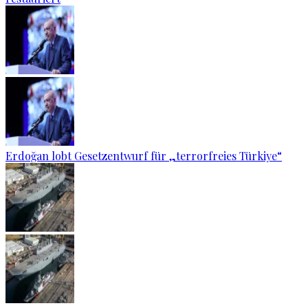
Erdoğan lobt Gesetzentwurf für „terrorfreies Türkiye“