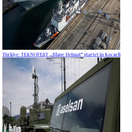
Türkiye: TEKNOFEST „Blaue Heimat“ startet in Kocaeli