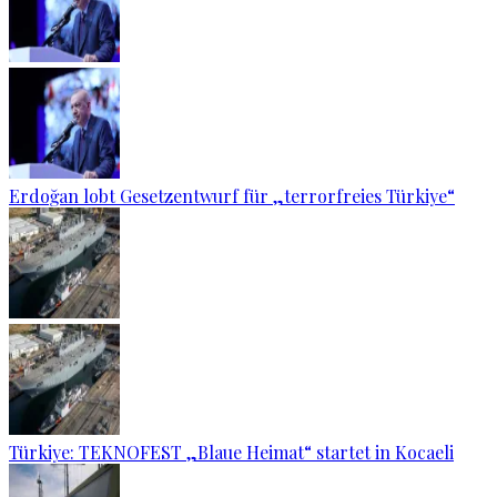
Erdoğan lobt Gesetzentwurf für „terrorfreies Türkiye“
Türkiye: TEKNOFEST „Blaue Heimat“ startet in Kocaeli