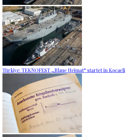
Türkiye: TEKNOFEST „Blaue Heimat“ startet in Kocaeli