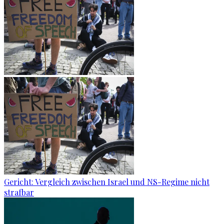
Gericht: Ver­gleich zwi­schen Is­ra­el und NS-Re­gime nicht
straf­bar