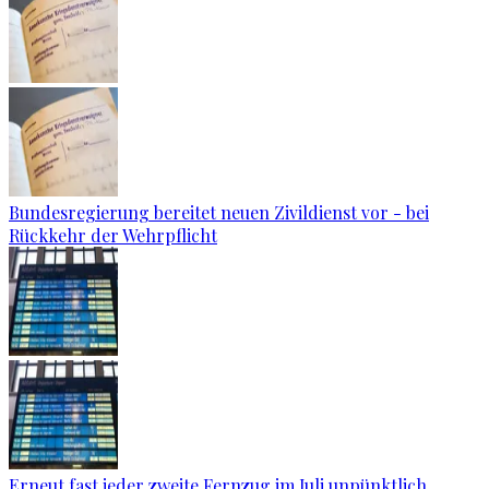
Bundesregierung bereitet neuen Zivildienst vor - bei
Rückkehr der Wehrpflicht
Erneut fast jeder zweite Fernzug im Juli unpünktlich