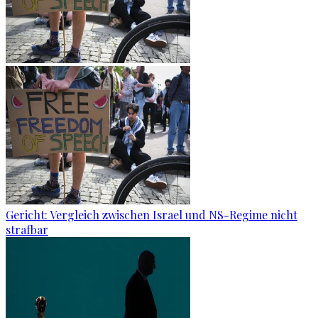
Gericht: Ver­gleich zwi­schen Is­ra­el und NS-Re­gime nicht
straf­bar