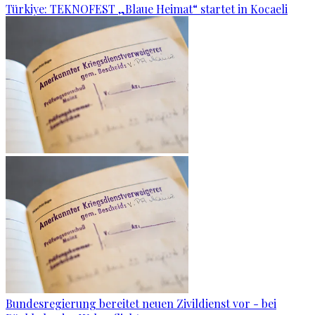
Türkiye: TEKNOFEST „Blaue Heimat“ startet in Kocaeli
Bundesregierung bereitet neuen Zivildienst vor - bei