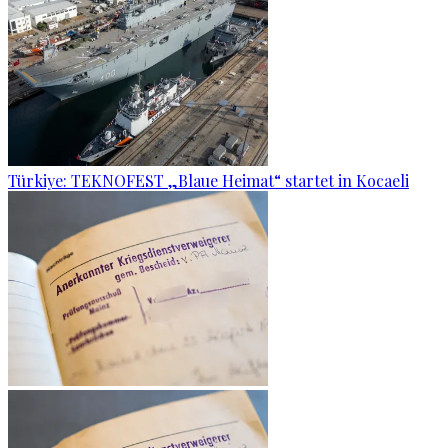
Türkiye: TEKNOFEST „Blaue Heimat“ startet in Kocaeli