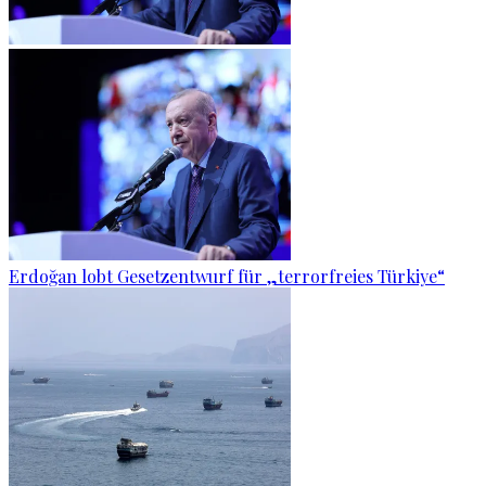
Erdoğan lobt Gesetzentwurf für „terrorfreies Türkiye“