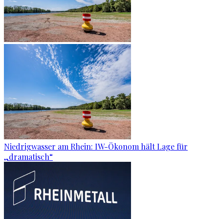
Niedrigwasser am Rhein: IW-Ökonom hält Lage für
„dramatisch“