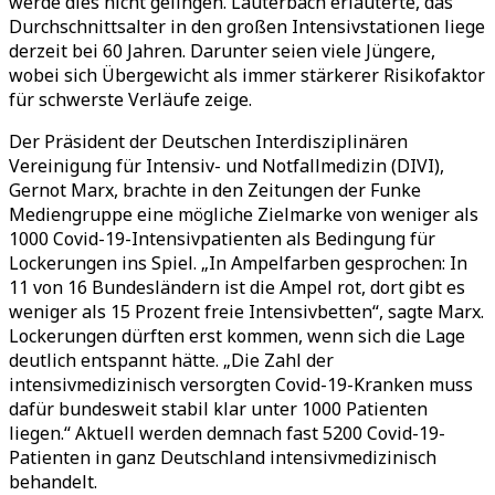
werde dies nicht gelingen. Lauterbach erläuterte, das
Durchschnittsalter in den großen Intensivstationen liege
derzeit bei 60 Jahren. Darunter seien viele Jüngere,
wobei sich Übergewicht als immer stärkerer Risikofaktor
für schwerste Verläufe zeige.
Der Präsident der Deutschen Interdisziplinären
Vereinigung für Intensiv- und Notfallmedizin (DIVI),
Gernot Marx, brachte in den Zeitungen der Funke
Mediengruppe eine mögliche Zielmarke von weniger als
1000 Covid-19-Intensivpatienten als Bedingung für
Lockerungen ins Spiel. „In Ampelfarben gesprochen: In
11 von 16 Bundesländern ist die Ampel rot, dort gibt es
weniger als 15 Prozent freie Intensivbetten“, sagte Marx.
Lockerungen dürften erst kommen, wenn sich die Lage
deutlich entspannt hätte. „Die Zahl der
intensivmedizinisch versorgten Covid-19-Kranken muss
dafür bundesweit stabil klar unter 1000 Patienten
liegen.“ Aktuell werden demnach fast 5200 Covid-19-
Patienten in ganz Deutschland intensivmedizinisch
behandelt.