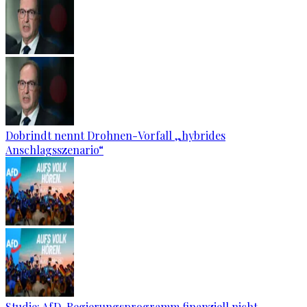
Dobrindt nennt Drohnen-Vorfall „hybrides
Anschlagsszenario“
Studie: AfD-Regierungsprogramm finanziell nicht