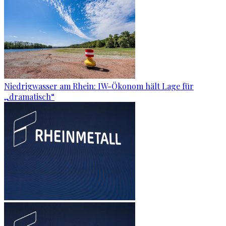
Niedrigwasser am Rhein: IW-Ökonom hält Lage für
„dramatisch“