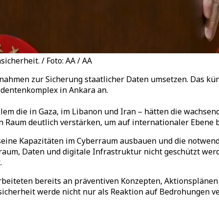
cherheit. / Foto: AA / AA
ahmen zur Sicherung staatlicher Daten umsetzen. Das künd
identenkomplex in Ankara an.
llem die in Gaza, im Libanon und Iran – hätten die wachsen
n Raum deutlich verstärken, um auf internationaler Ebene 
s seine Kapazitäten im Cyberraum ausbauen und die notwend
traum, Daten und digitale Infrastruktur nicht geschützt wer
.
rbeiteten bereits an präventiven Konzepten, Aktionsplän
sicherheit werde nicht nur als Reaktion auf Bedrohungen ve