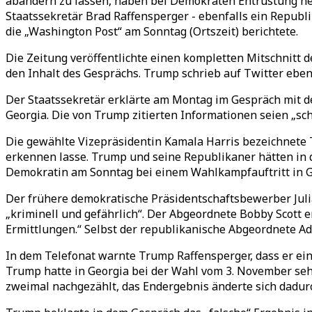
abändern zu lassen, haben bei Demokraten Entrüstung her
Staatssekretär Brad Raffensperger - ebenfalls ein Republ
die „Washington Post“ am Sonntag (Ortszeit) berichtete.
Die Zeitung veröffentlichte einen kompletten Mitschnitt 
den Inhalt des Gesprächs. Trump schrieb auf Twitter eben
Der Staatssekretär erklärte am Montag im Gespräch mit 
Georgia. Die von Trump zitierten Informationen seien „schl
Die gewählte Vizepräsidentin Kamala Harris bezeichnete
erkennen lasse. Trump und seine Republikaner hätten in d
Demokratin am Sonntag bei einem Wahlkampfauftritt in G
Der frühere demokratische Präsidentschaftsbewerber Julian
„kriminell und gefährlich“. Der Abgeordnete Bobby Scott e
Ermittlungen.“ Selbst der republikanische Abgeordnete Ad
In dem Telefonat warnte Trump Raffensperger, dass er ein
Trump hatte in Georgia bei der Wahl vom 3. November seh
zweimal nachgezählt, das Endergebnis änderte sich dadur