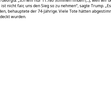
Georgia. „Ich will nur 11.780 Stimmen finden (...), weil w
st nicht fair, uns den Sieg so zu nehmen“, sagte Trump. „Es 
 behauptete der 74-Jährige. Viele Tote hätten abgestimmt
deckt wurden.