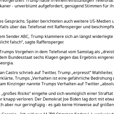
vorgerufen. Trump hatte in einem einstündigen Telefonat 
ikaner - unverblümt aufgefordert, genügend Stimmen für ih
des Gesprächs. Später berichteten auch weitere US-Medien 
falls über das Telefonat mit Raffensperger und beschimpfte
dem Sender ABC, Trump klammere sich an längst widerlegte
icht falsch“, sagte Raffensperger.
 Trumps Vorgehen in dem Telefonat vom Samstag als „dreis
em Bundesstaat sechs Klagen gegen das Ergebnis eingereich
eorgia.
 Castro schrieb auf Twitter, Trump „erpresst“ Wahlleiter, 
rklärte, Trumps „Verhalten ist eine gefährliche Bedrohung 
am Kinzinger nannte Trumps Verhalten auf Twitter „absolut
 „großes Risiko“ eingehe und sich womöglich einer Strafta
r knapp verloren. Der Demokrat Joe Biden lag dort mit etw
ch aber nur geringfügig - es gab keine Hinweise auf größe