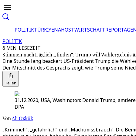
POLITIK
TÜRKİYE
NAHOST
WIRTSCHAFT
REPORTAGEN
POLITIK
6 MIN. LESEZEIT
Stimmen nachträglich „finden“: Trump will Wahlergebnis ä
Eine Stunde lang beackert US-Präsident Trump die Wahlve
Der Mitschnitt des Gesprächs zeigt, wie Trump seine Nie
Teilen
31.12.2020, USA, Washington: Donald Trump, amtiere
DPA
Von
Ali Özkök
„Kriminell“, „gefährlich“ und „Machtmissbrauch“: Die B