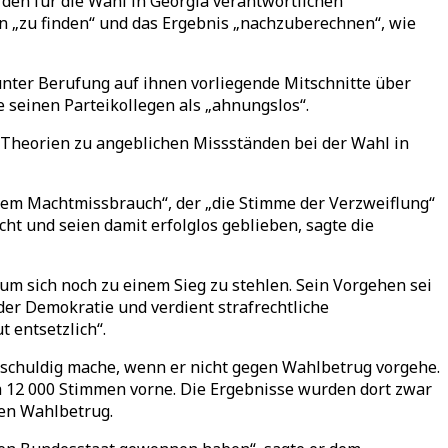
den für die Wahl in Georgia verantwortlichen
n „zu finden“ und das Ergebnis „nachzuberechnen“, wie
unter Berufung auf ihnen vorliegende Mitschnitte über
 seinen Parteikollegen als „ahnungslos“.
 Theorien zu angeblichen Missständen bei der Wahl in
tem Machtmissbrauch“, der „die Stimme der Verzweiflung“
t und seien damit erfolglos geblieben, sagte die
um sich noch zu einem Sieg zu stehlen. Sein Vorgehen sei
der Demokratie und verdient strafrechtliche
 entsetzlich“.
t schuldig mache, wenn er nicht gegen Wahlbetrug vorgehe.
a 12 000 Stimmen vorne. Die Ergebnisse wurden dort zwar
ren Wahlbetrug.