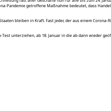
chließung fast aller Geschäfte nun für alle bis zum 24. Ja
ona-Pandemie getroffene Maßnahme bedeutet, dass Handel, 
taaten bleiben in Kraft. Fast jeder, der aus einem Corona-R
-Test unterziehen, ab 18. Januar in die ab dann wieder geöf