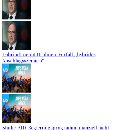
Dobrindt nennt Drohnen-Vorfall „hybrides
Anschlagsszenario“
Studie: AfD-Regierungsprogramm finanziell nicht