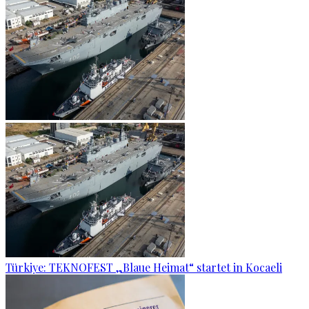
Türkiye: TEKNOFEST „Blaue Heimat“ startet in Kocaeli