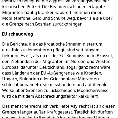
mehrfach belegt ist die aggressive Vorgangsweise der
kroatischen Polizei: Die Beamten schlagen ertappte
Migranten häufig krankenhausreif, nehmen ihnen
Mobiltelefone, Geld und Schuhe weg, bevor sie sie über
die Grenze nach Bosnien zurückdrängen.
EU schaut weg
Die Berichte, die das kroatische Innenministerium
einsilbig zu dementieren pflegt, sind seit langem
bekannt. Es ist, als ob es der EU-Kommission in Brüssel,
den Zielländern der Migranten im Norden und Westen
Europas, darunter Deutschland, sogar ganz recht wäre,
dass Länder an der EU-Außengrenze wie Kroatien,
Ungarn, Bulgarien oder Griechenland Migranten
schlecht behandeln, sie misshandeln und auf illegale
Weise über Grenzen zurückschieben. Möglicherweise
wird da mit dem Abschreckungsfaktor kalkuliert.
Das menschenrechtlich verbriefte Asylrecht ist an diesen
Grenzen längst außer Kraft gesetzt. Tatsächlich dürften
die meisten der in Bosnien frierenden jungen Männer -