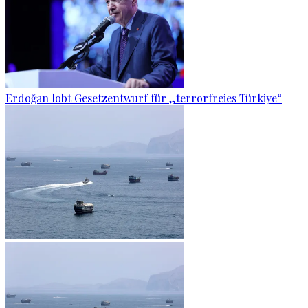
Erdoğan lobt Gesetzentwurf für „terrorfreies Türkiye“