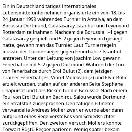
Ein in Deutschland tätiges internationales
Lebensmittelunternehmen organisierte ein vom 18. bis
24. Januar 1999 währendes Turnier in Antalya, an dem
Borussia Dortmund, Galatasaray Istanbul und Feyenoord
Rotterdam teilnahmen. Nachdem die Borussia 1-1 gegen
Galatasaray gespielt und 5-2 gegen Feyenoord gesiegt
hatte, gewann man das Turnier. Laut Turnierregeln
musste der Turniersieger gegen Fenerbahce Istanbul
antreten. Unter der Leitung von Joachim Löw gewann
Fenerbahce mit 5-2 gegen Dortmund. Während die Tore
von Fenerbahce durch Erol Bulut (2), dem jetzigen
Trainer Fenerbahçes, Viorel Moldovan (2) und Elvir Bolic
erzielt wurden, trafen auf der anderen Seite Stephane
Chapuisat und Lars Ricken für die Borussia. Nach einem
Foul von Erol Bulut an Bachirou Salou wurde Dortmund
ein Strafstoß zugesprochen. Den fälligen Elfmeter
verwandelte Andreas Möller zwar, er wurde aber dann
aufgrund eines Regelverstoßes vom Schiedsrichter
zurückgepfiffen. Den zweiten Versuch Möllers konnte
Torwart Rüştü Reçber parieren. Wenig später bekam