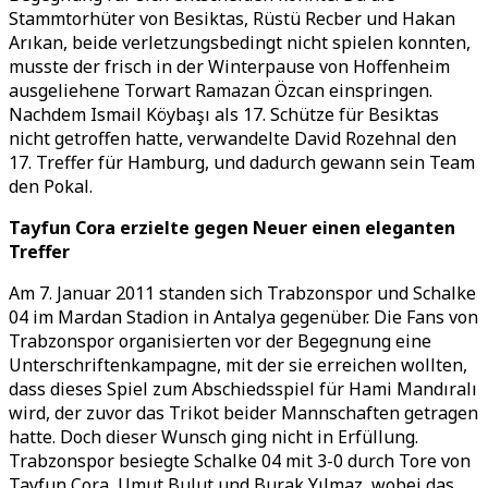
Stammtorhüter von Besiktas, Rüstü Recber und Hakan
Arıkan, beide verletzungsbedingt nicht spielen konnten,
musste der frisch in der Winterpause von Hoffenheim
ausgeliehene Torwart Ramazan Özcan einspringen.
Nachdem Ismail Köybaşı als 17. Schütze für Besiktas
nicht getroffen hatte, verwandelte David Rozehnal den
17. Treffer für Hamburg, und dadurch gewann sein Team
den Pokal.
Tayfun Cora erzielte gegen Neuer einen eleganten
Treffer
Am 7. Januar 2011 standen sich Trabzonspor und Schalke
04 im Mardan Stadion in Antalya gegenüber. Die Fans von
Trabzonspor organisierten vor der Begegnung eine
Unterschriftenkampagne, mit der sie erreichen wollten,
dass dieses Spiel zum Abschiedsspiel für Hami Mandıralı
wird, der zuvor das Trikot beider Mannschaften getragen
hatte. Doch dieser Wunsch ging nicht in Erfüllung.
Trabzonspor besiegte Schalke 04 mit 3-0 durch Tore von
Tayfun Cora, Umut Bulut und Burak Yılmaz, wobei das